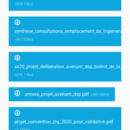
(439.13Ko)
synthese_consultations_remplacement_du_logement_de_l
(437.82Ko)
xx20_projet_deliberation_avenant_dsp_bistrot_de_la_gar
(376.17Ko)
annexe_projet_avenant_dsp.pdf
(489.92Ko)
projet_convention_ctg_2020_pour_validation.pdf
(2.45Mo)