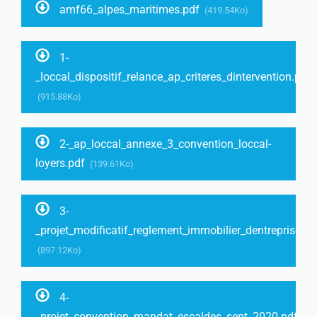
amf66_alpes_maritimes.pdf
(419.54Ko)
1-
_loccal_dispositif_relance_ap_criteres_dintervention.pdf
(915.88Ko)
2-_ap_loccal_annexe_3_convention_loccal-
loyers.pdf
(139.61Ko)
3-
_projet_modificatif_reglement_immobilier_dentreprises.p
(897.12Ko)
4-
_projet_convention_mandat_escaldes_sept_2020.pdf