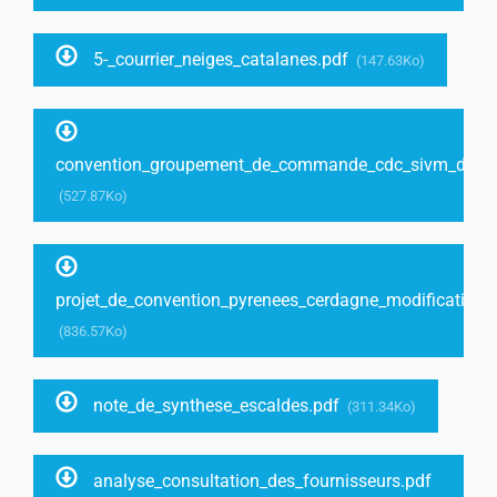
5-_courrier_neiges_catalanes.pdf
(147.63Ko)
convention_groupement_de_commande_cdc_sivm_de_la_v
(527.87Ko)
projet_de_convention_pyrenees_cerdagne_modifications
(836.57Ko)
note_de_synthese_escaldes.pdf
(311.34Ko)
analyse_consultation_des_fournisseurs.pdf