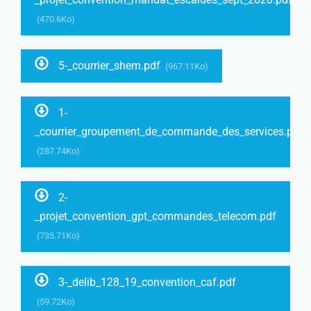
(470.6Ko)
5-_courrier_shem.pdf
(967.11Ko)
1-
_courrier_groupement_de_commande_des_services.pdf
(287.74Ko)
2-
_projet_convention_gpt_commandes_telecom.pdf
(735.71Ko)
3-_delib_128_19_convention_caf.pdf
(59.72Ko)