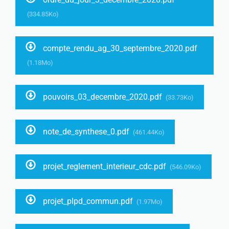
(334.85Ko)
compte_rendu_ag_30_septembre_2020.pdf
(1.18Mo)
pouvoirs_03_decembre_2020.pdf
(33.73Ko)
note_de_synthese_0.pdf
(461.44Ko)
projet_reglement_interieur_cdc.pdf
(546.09Ko)
projet_plpd_commun.pdf
(1.97Mo)