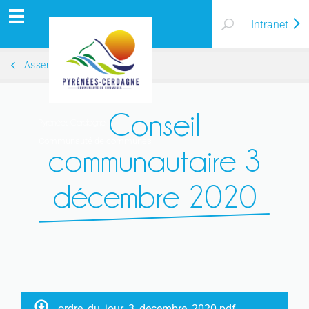
Intranet
Assemblées Générales
Conseil
Pyrénées Cerdagne
Communauté de communes
communautaire 3
décembre 2020
ordre_du_jour_3_decembre_2020.pdf