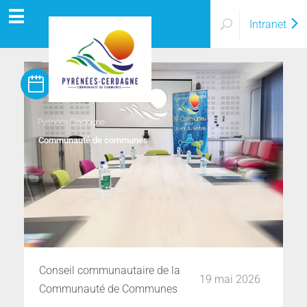
AU CŒUR DU PARC NATUREL DES
Intranet
PYRÉNÉES CATALANES
Agenda
Pyrénées Cerdagne
Communauté de communes
Conseil communautaire de la
19 mai 2026
Communauté de Communes