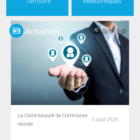
Territoire
Médiathèques
Actualités
e
La Communauté de Communes
Pa
3 août 2026
recrute
c