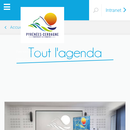
Intranet
Accueil
Tout l'agenda
Pyrénées Cerdagne
Communauté de communes