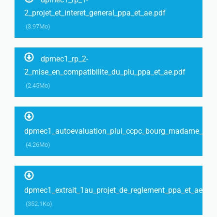
2_projet_et_interet_general_ppa_et_ae.pdf
(3.97Mo)
dpmec1_rp_2-
2_mise_en_compatibilite_du_plu_ppa_et_ae.pdf
(2.45Mo)
dpmec1_autoevaluation_plui_ccpc_bourg_madame_ppa_
(4.26Mo)
dpmec1_extrait_1au_projet_de_reglement_ppa_et_ae.pdf
(352.1Ko)