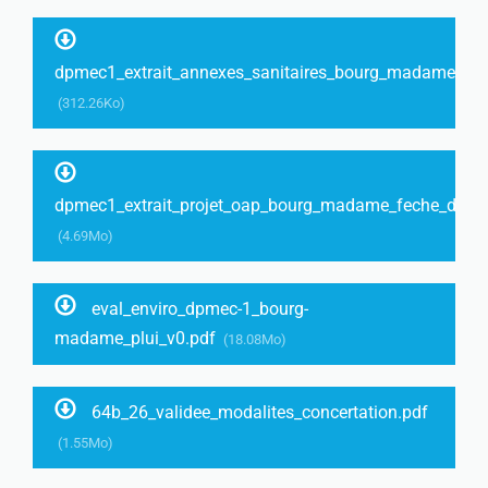
dpmec1_extrait_annexes_sanitaires_bourg_madame_ppa
(312.26Ko)
dpmec1_extrait_projet_oap_bourg_madame_feche_de_la
(4.69Mo)
eval_enviro_dpmec-1_bourg-
madame_plui_v0.pdf
(18.08Mo)
64b_26_validee_modalites_concertation.pdf
(1.55Mo)