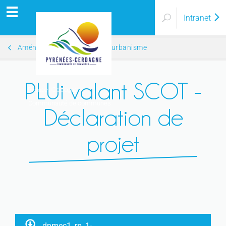
Intranet
Aménagement de l'espace / urbanisme
PLUi valant SCOT -
Pyrénées Cerdagne
Communauté de communes
Déclaration de
projet
dpmec1_rp_1-