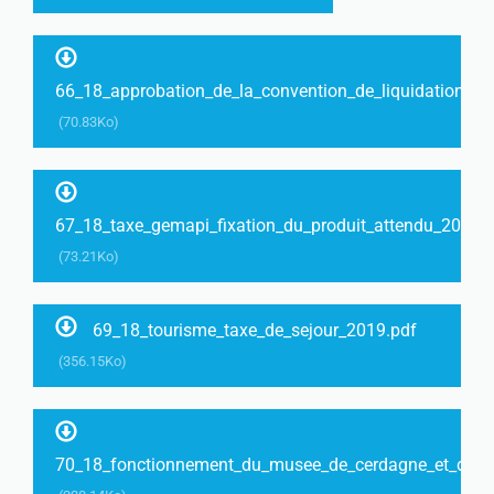
66_18_approbation_de_la_convention_de_liquidation_d
(70.83Ko)
67_18_taxe_gemapi_fixation_du_produit_attendu_2019.
(73.21Ko)
69_18_tourisme_taxe_de_sejour_2019.pdf
(356.15Ko)
70_18_fonctionnement_du_musee_de_cerdagne_et_dema