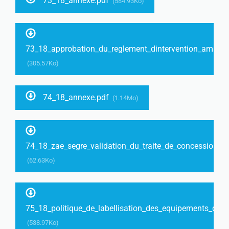
73_18_annexe.pdf
(584.93Ko)
73_18_approbation_du_reglement_dintervention_ami_to
(305.57Ko)
74_18_annexe.pdf
(1.14Mo)
74_18_zae_segre_validation_du_traite_de_concession_
(62.63Ko)
75_18_politique_de_labellisation_des_equipements_din
(538.97Ko)