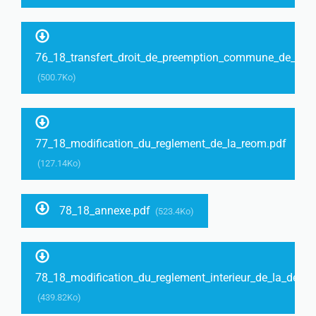
76_18_transfert_droit_de_preemption_commune_de_sail
(500.7Ko)
77_18_modification_du_reglement_de_la_reom.pdf
(127.14Ko)
78_18_annexe.pdf
(523.4Ko)
78_18_modification_du_reglement_interieur_de_la_dechet
(439.82Ko)