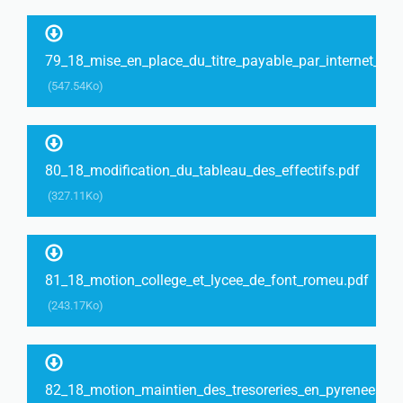
79_18_mise_en_place_du_titre_payable_par_internet_et_
(547.54Ko)
80_18_modification_du_tableau_des_effectifs.pdf
(327.11Ko)
81_18_motion_college_et_lycee_de_font_romeu.pdf
(243.17Ko)
82_18_motion_maintien_des_tresoreries_en_pyrenees_c