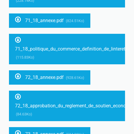
(228.14Ko)
71_18_annexe.pdf
(824.51Ko)
71_18_politique_du_commerce_definition_de_linteret_c
(115.83Ko)
72_18_annexe.pdf
(928.61Ko)
72_18_approbation_du_reglement_de_soutien_economiqu
(84.63Ko)