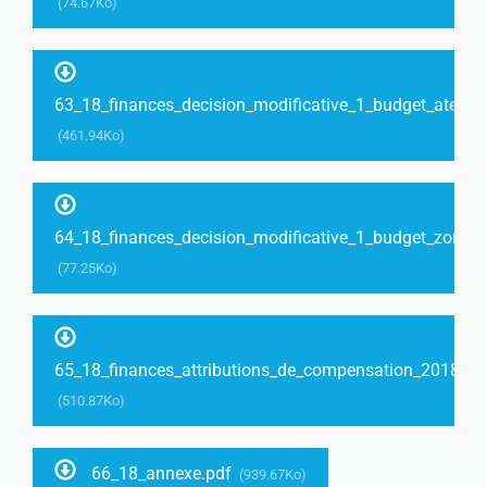
(74.67Ko)
63_18_finances_decision_modificative_1_budget_ateliers
(461.94Ko)
64_18_finances_decision_modificative_1_budget_zone_e
(77.25Ko)
65_18_finances_attributions_de_compensation_2018.pd
(510.87Ko)
66_18_annexe.pdf
(939.67Ko)