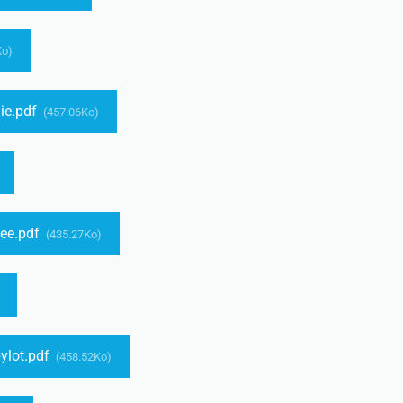
Ko)
ie.pdf
(457.06Ko)
see.pdf
(435.27Ko)
ylot.pdf
(458.52Ko)