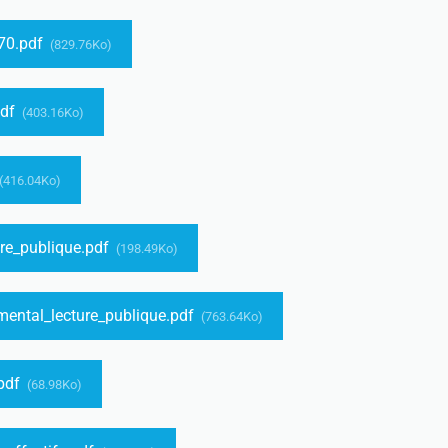
070.pdf
(829.76Ko)
pdf
(403.16Ko)
(416.04Ko)
re_publique.pdf
(198.49Ko)
mental_lecture_publique.pdf
(763.64Ko)
.pdf
(68.98Ko)