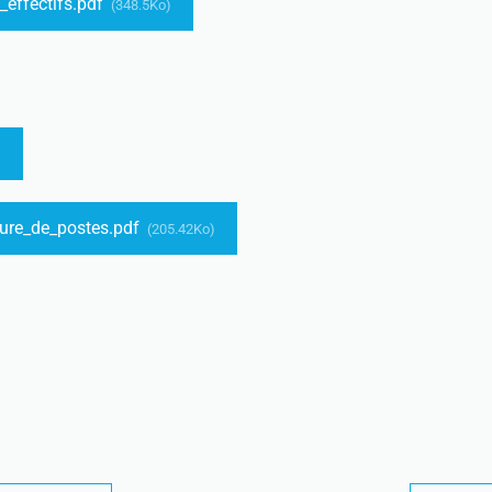
_effectifs.pdf
(348.5Ko)
)
ure_de_postes.pdf
(205.42Ko)