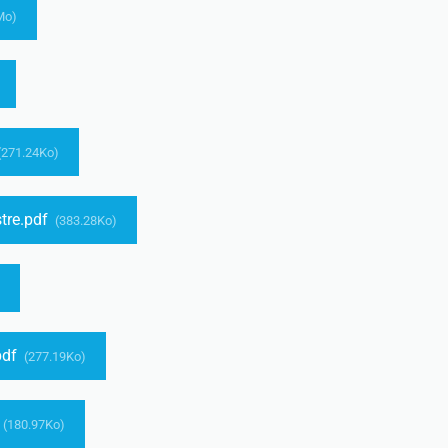
Mo)
(271.24Ko)
tre.pdf
(383.28Ko)
pdf
(277.19Ko)
(180.97Ko)