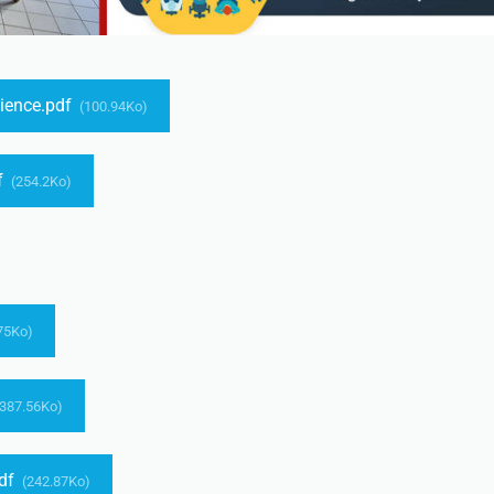
lience.pdf
(100.94Ko)
f
(254.2Ko)
75Ko)
387.56Ko)
pdf
(242.87Ko)