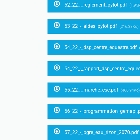
52_22_-_reglement_pylot.pdf
(1.95
53_22_-_aides_pylot.pdf
(216.33Ko)
54_22_-_dsp_centre_equestre.pdf
54_22_-_rapport_dsp_centre_eques
55_22_-_marche_cse.pdf
(466.94Ko)
56_22_-_programmation_gemapi.
57_22_-_pgre_eau_rizon_2070.pdf