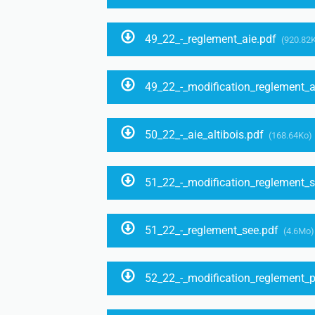
49_22_-_reglement_aie.pdf
(920.82
49_22_-_modification_reglement_a
50_22_-_aie_altibois.pdf
(168.64Ko)
51_22_-_modification_reglement_
51_22_-_reglement_see.pdf
(4.6Mo)
52_22_-_modification_reglement_p