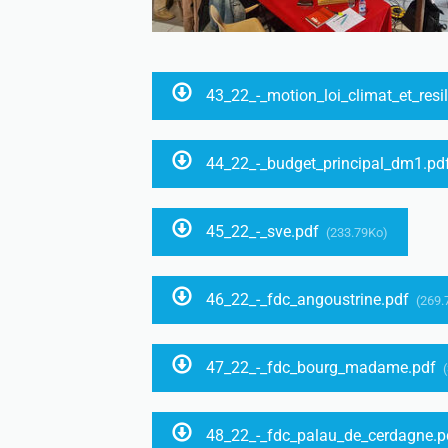
43_22_-_motion_loi_climat_et_resi
44_22_-_budget_principal_dm1.pd
45_22_-_sve.pdf
(233.79Ko)
46_22_-_fdc_angoustrine.pdf
(269.
47_22_-_fdc_bourg_madame.pdf
(
48_22_-_fdc_palau_de_cerdagne.