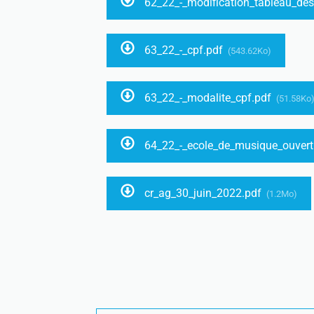
62_22_-_modification_tableau_des
63_22_-_cpf.pdf
(543.62Ko)
63_22_-_modalite_cpf.pdf
(51.58Ko
64_22_-_ecole_de_musique_ouvert
cr_ag_30_juin_2022.pdf
(1.2Mo)