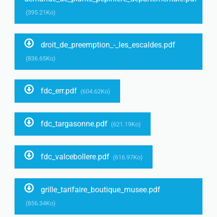
(395.21Ko)
droit_de_preemption_-_les_escaldes.pdf
(836.65Ko)
fdc_err.pdf
(604.62Ko)
fdc_targasonne.pdf
(621.19Ko)
fdc_valcebollere.pdf
(616.97Ko)
grille_tarifaire_boutique_musee.pdf
(856.34Ko)