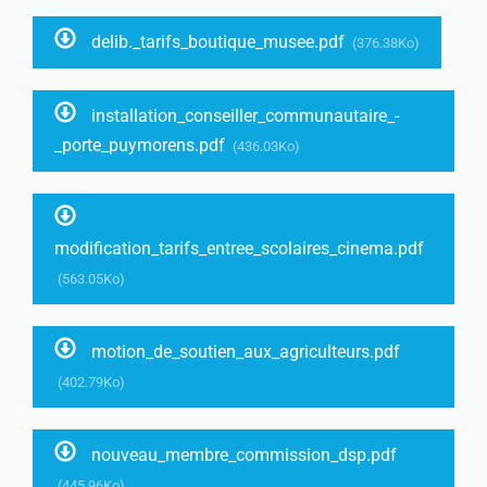
delib._tarifs_boutique_musee.pdf
(376.38Ko)
installation_conseiller_communautaire_-
_porte_puymorens.pdf
(436.03Ko)
modification_tarifs_entree_scolaires_cinema.pdf
(563.05Ko)
motion_de_soutien_aux_agriculteurs.pdf
(402.79Ko)
nouveau_membre_commission_dsp.pdf
(445.96Ko)