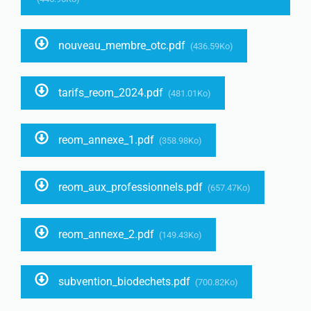
nouveau_membre_otc.pdf
(436.59Ko)
tarifs_reom_2024.pdf
(481.01Ko)
reom_annexe_1.pdf
(358.98Ko)
reom_aux_professionnels.pdf
(657.47Ko)
reom_annexe_2.pdf
(149.43Ko)
subvention_biodechets.pdf
(700.82Ko)