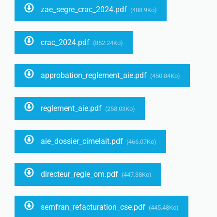
zae_segre_crac_2024.pdf
(488.9Ko)
crac_2024.pdf
(852.24Ko)
approbation_reglement_aie.pdf
(450.84Ko)
reglement_aie.pdf
(258.03Ko)
aie_dossier_cimelait.pdf
(466.07Ko)
directeur_regie_om.pdf
(447.38Ko)
sernfran_refacturation_cse.pdf
(445.48Ko)