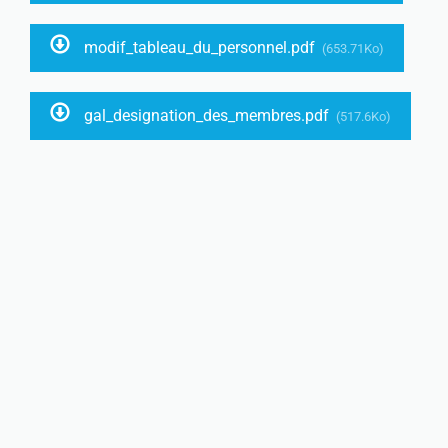
modif_tableau_du_personnel.pdf
(653.71Ko)
gal_designation_des_membres.pdf
(517.6Ko)