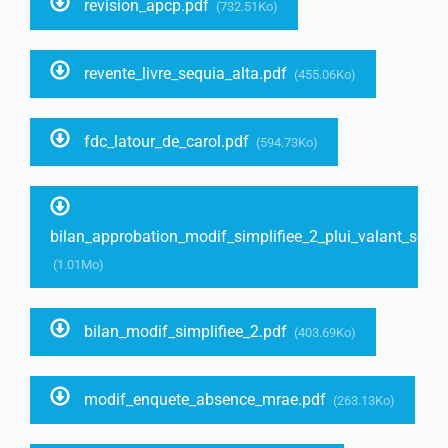
revision_apcp.pdf
(732.51Ko)
revente_livre_sequia_alta.pdf
(455.06Ko)
fdc_latour_de_carol.pdf
(594.73Ko)
bilan_approbation_modif_simplifiee_2_plui_valant_scot.
(1.01Mo)
bilan_modif_simplifiee_2.pdf
(403.69Ko)
modif_enquete_absence_mrae.pdf
(263.13Ko)