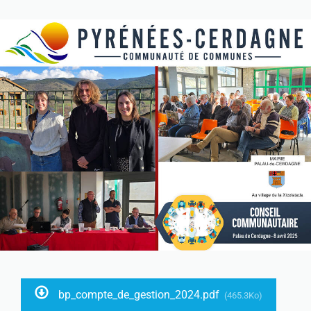
bp_compte_de_gestion_2024.pdf
(465.3Ko)