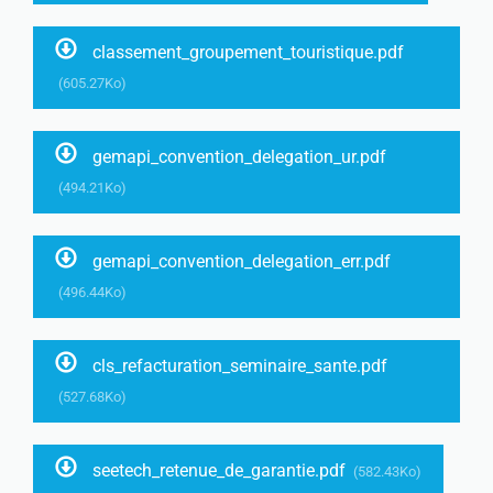
classement_groupement_touristique.pdf
(605.27Ko)
gemapi_convention_delegation_ur.pdf
(494.21Ko)
gemapi_convention_delegation_err.pdf
(496.44Ko)
cls_refacturation_seminaire_sante.pdf
(527.68Ko)
seetech_retenue_de_garantie.pdf
(582.43Ko)