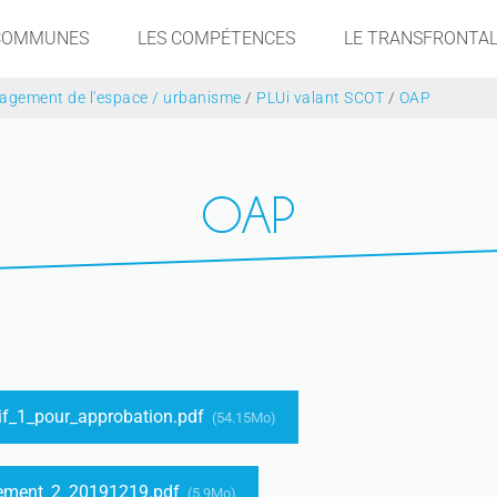
 COMMUNES
LES COMPÉTENCES
LE TRANSFRONTAL
gement de l'espace / urbanisme
/
PLUi valant SCOT
/
OAP
OAP
if_1_pour_approbation.pdf
(54.15Mo)
ement_2_20191219.pdf
(5.9Mo)