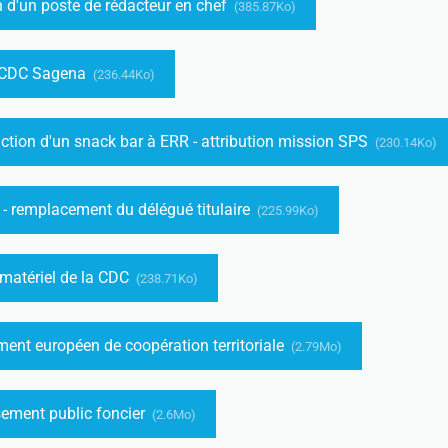
n d'un poste de rédacteur en chef
(385.87Ko)
e CDC Sagena
(236.44Ko)
ction d'un snack bar à ERR - attribution mission SPS
(230.14Ko)
 - remplacement du délégué titulaire
(225.99Ko)
 matériel de la CDC
(238.71Ko)
ent européen de coopération territoriale
(2.79Mo)
sement public foncier
(2.6Mo)