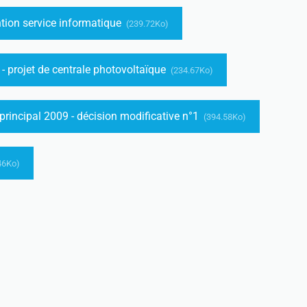
ntion service informatique
(239.72Ko)
- projet de centrale photovoltaïque
(234.67Ko)
principal 2009 - décision modificative n°1
(394.58Ko)
46Ko)