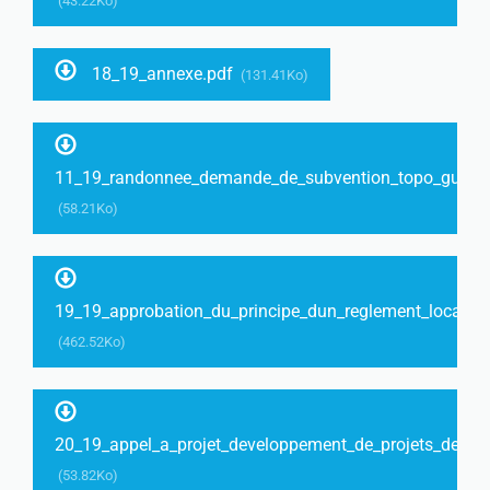
(43.22Ko)
18_19_annexe.pdf
(131.41Ko)
11_19_randonnee_demande_de_subvention_topo_guide.
(58.21Ko)
19_19_approbation_du_principe_dun_reglement_local_de
(462.52Ko)
20_19_appel_a_projet_developpement_de_projets_denergi
(53.82Ko)