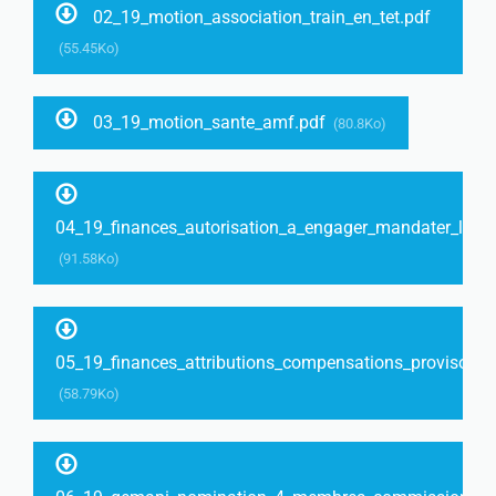
02_19_motion_association_train_en_tet.pdf
(55.45Ko)
03_19_motion_sante_amf.pdf
(80.8Ko)
04_19_finances_autorisation_a_engager_mandater_liqui
(91.58Ko)
05_19_finances_attributions_compensations_provisoire
(58.79Ko)