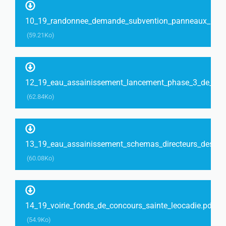
10_19_randonnee_demande_subvention_panneaux_point
(59.21Ko)
12_19_eau_assainissement_lancement_phase_3_de_letu
(62.84Ko)
13_19_eau_assainissement_schemas_directeurs_des_c
(60.08Ko)
14_19_voirie_fonds_de_concours_sainte_leocadie.pdf
(54.9Ko)