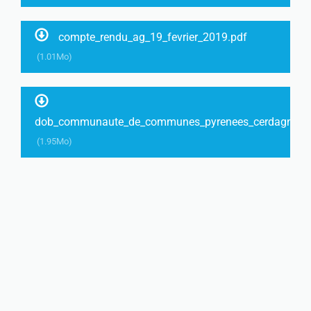
compte_rendu_ag_19_fevrier_2019.pdf
(1.01Mo)
dob_communaute_de_communes_pyrenees_cerdagne_2
(1.95Mo)