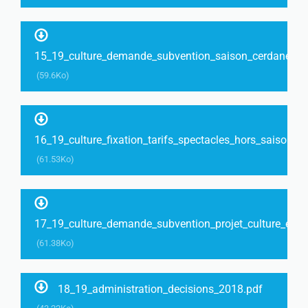
15_19_culture_demande_subvention_saison_cerdane_cul
(59.6Ko)
16_19_culture_fixation_tarifs_spectacles_hors_saison_c
(61.53Ko)
17_19_culture_demande_subvention_projet_culture_et_s
(61.38Ko)
18_19_administration_decisions_2018.pdf