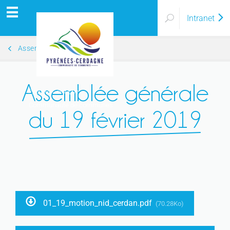
Intranet
Assemblées générales 2019
Assemblée générale
Pyrénées Cerdagne
Communauté de communes
du 19 février 2019
01_19_motion_nid_cerdan.pdf
(70.28Ko)