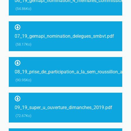
06_19_gemapi_nomination_4_membres_commission_pari
(54.86Ko)
07_19_gemapi_nomination_delegues_smbvt.pdf
(58.17Ko)
08_19_prise_de_participation_a_la_sem_roussillon_am
(90.95Ko)
09_19_super_u_ouverture_dimanches_2019.pdf
(72.67Ko)