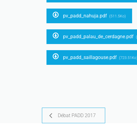
pv_padd_nahuja.pdf
(511.5Ko)
pv_padd_palau_de_cerdagne.pdf
(
pv_padd_saillagouse.pdf
(723.51Ko
Débat PADD 2017