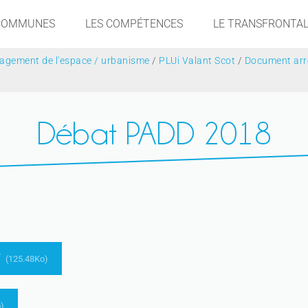
 COMMUNES
LES COMPÉTENCES
LE TRANSFRONTAL
gement de l'espace / urbanisme
/
PLUi Valant Scot
/
Document arrê
Débat PADD 2018
f
(125.48Ko)
)