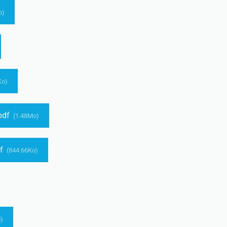
o)
Ko)
pdf
(1.48Mo)
df
(844.66Ko)
)