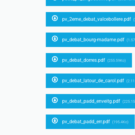
pv_2eme_debat_valcebollere.pdf
(
pv_debat_bourg-madame.pdf
(1.5
pv_debat_dorres.pdf
(255.59Ko)
pv_debat_latour_de_carol.pdf
(2.1
pv_debat_padd_enveitg.pdf
(225.1
pv_debat_padd_err.pdf
(195.4Ko)