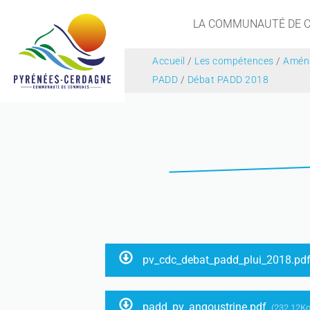
LA COMMUNAUTÉ DE
Accueil
/
Les compétences
/
Aména
PADD
/
Débat PADD 2018
pv_cdc_debat_padd_plui_2018.pd
padd_pv_angoustrine.pdf
(232.12Ko