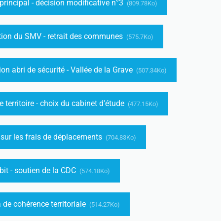
rincipal - décision modificative n°3
(809.78Ko)
ution du SMV - retrait des communes
(575.7Ko)
on abri de sécurité - Vallée de la Grave
(507.34Ko)
 territoire - choix du cabinet d'étude
(477.15Ko)
sur les frais de déplacements
(704.83Ko)
bit - soutien de la CDC
(574.18Ko)
de cohérence territoriale
(514.27Ko)